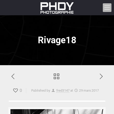
Rivage18
0
Published by
fred3147
at
29 mars 2017