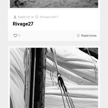
fred3147
at
29 mars 2017
Rivage27
0
Read more