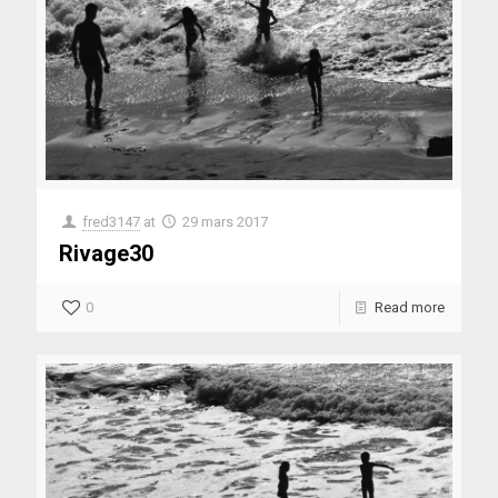
fred3147
at
29 mars 2017
Rivage30
0
Read more