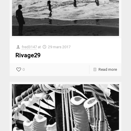
fred3147
at
29 mars 2017
Rivage29
0
Read more