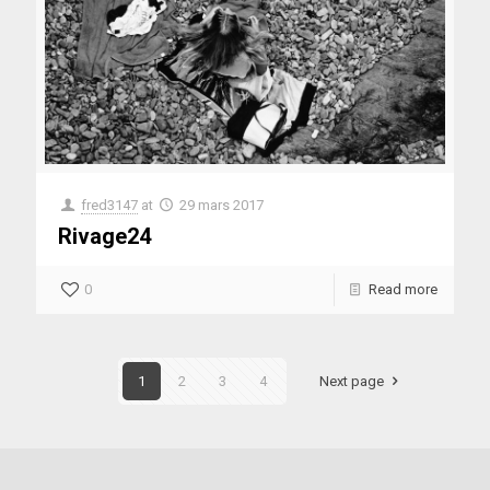
fred3147
at
29 mars 2017
Rivage24
0
Read more
1
2
3
4
Next page