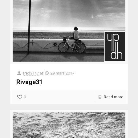
fred3147
at
29 mars 2017
Rivage31
0
Read more