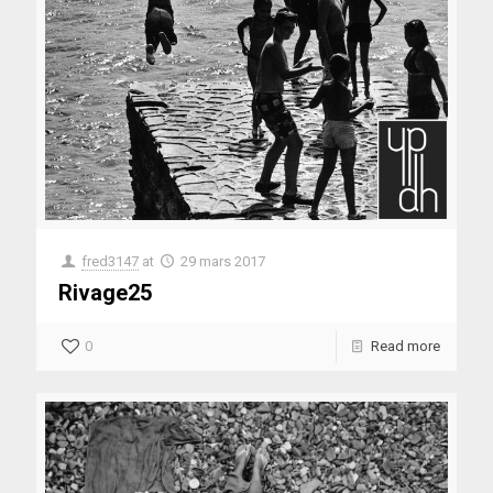
fred3147
at
29 mars 2017
Rivage25
0
Read more