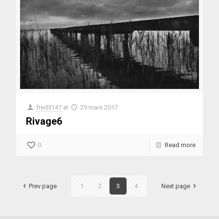
fred3147
at
29 mars 2017
Rivage6
0
Read more
Prev page
1
2
3
4
Next page