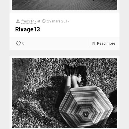
fred3147
at
29 mars 2017
Rivage13
0
Read more