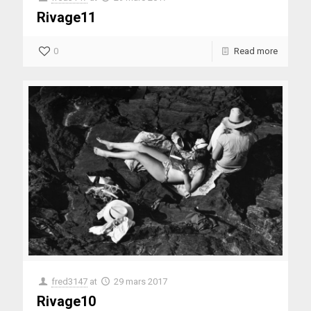
Rivage11
0
Read more
fred3147
at
29 mars 2017
Rivage10