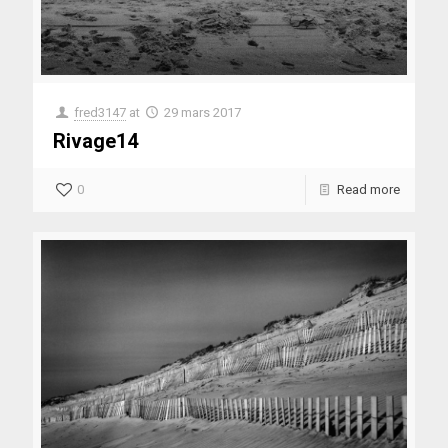
fred3147
at
29 mars 2017
Rivage14
0
Read more